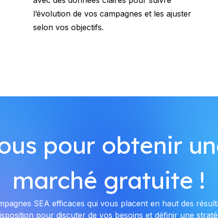
l’évolution de vos campagnes et les ajuster
selon vos objectifs.
ous pour obtenir un
marché gratuite !
mpagnes SEA efficaces qui vous placent en haut des résul
ition pour discuter de vos besoins et définir une stratégi