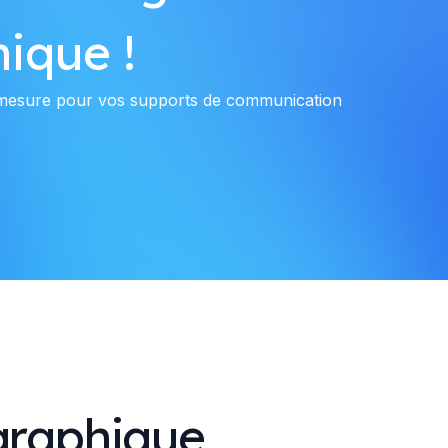
ique !
r mesure pour vos supports de communication
graphique