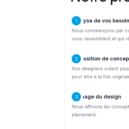
Analyse de vos besoi
1
Nous commençons par comp
vous ressemblent et qui r
Proposition de concep
2
Nos designers créent plus
pour être à la fois original
Affinage du design
3
Nous affinons les concepts
pleinement.