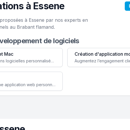
tions à Essene
e proposées à Essene par nos experts en
nels au Brabant flamand.
éveloppement de logiciels
et Mac
Création d'application m
Faites évoluer votre business avec des solutions logicielles personnalisées, parfaitement adaptées à vos besoins spécifiques.
Améliorez l'efficacité de votre société avec une application web personnalisée accessible partout et tout le temps.
Essene