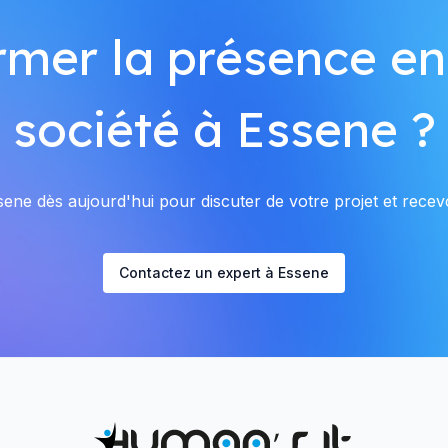
rmer la présence en
société à Essene ?
ne dès aujourd'hui pour discuter de votre projet et recevo
Contactez un expert à Essene