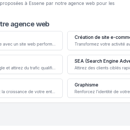
e proposées à Essene par notre agence web pour les
otre agence web
Création de site e-comm
Augmentez votre visibilité et crédibilité en ligne avec un site web performant, conçu pour attirer plus de clients.
SEA (Search Engine Adve
Boostez la visibilité de votre site web sur Google et attirez du trafic qualifié grâce à nos stratégies SEO.
Graphisme
Augmentez votre notoriété en ligne et stimulez la croissance de votre entreprise grâce à une stratégie sociale sur mesure.