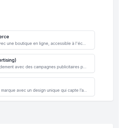
erce
Transformez votre activité avec une boutique en ligne, accessible à l'échelle mondiale 24/7.
rtising)
Attirez des clients ciblés rapidement avec des campagnes publicitaires payantes optimisées pour vos objectifs.
Renforcez l’identité de votre marque avec un design unique qui capte l’attention et engage vos clients.